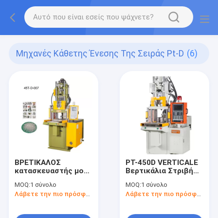
Μηχανές Κάθετης Ένεσης Της Σειράς Pt-D
(6)
ΒΡΕΤΙΚΑΛΟΣ
PT-450D VERTICALE
κατασκευαστής μονό
Βερτικάλια Στριβή
διαφωτιστικό
Τραπέζι πλαστικής
MOQ:
1 σύνολο
MOQ:
1 σύνολο
τραπέζι Σιλικόνη
μηχανής ένεσης
Λάβετε την πιο πρόσφατη τιμή
Λάβετε την πιο πρόσφατη τιμή
συσκευή κατασκευής
θήκης κινητού
τηλεφώνου