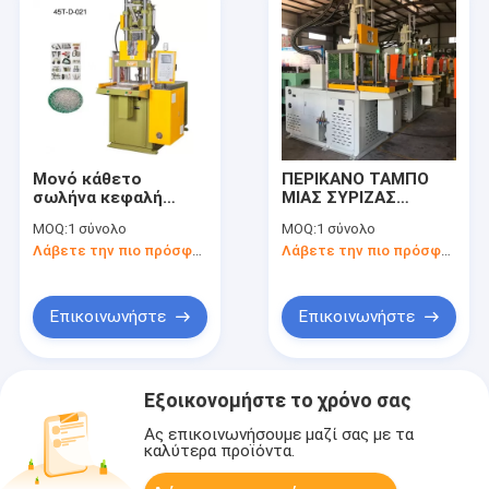
Μονό κάθετο
ΠΕΡΙΚΑΝΟ ΤΑΜΠΟ
σωλήνα κεφαλή
ΜΙΑΣ ΣΥΡΙΖΑΣ
διαφάνειας πλακέτα
Περικονικό φίλτρο
MOQ:
1 σύνολο
MOQ:
1 σύνολο
έγχυσης πλήρης
αέρα Μηχανή
Λάβετε την πιο πρόσφατη τιμή
Λάβετε την πιο πρόσφατη τιμή
αυτόματη μηχανή
Σχηματισμού
έγχυσης σιλικόνης
Εισρογής Πλαστικού
45Τ
Επικοινωνήστε
Επικοινωνήστε
Εξοικονομήστε το χρόνο σας
Ας επικοινωνήσουμε μαζί σας με τα
καλύτερα προϊόντα.