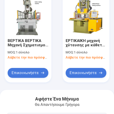
ΒΕΡΤΙΚΑ ΒΕΡΤΙΚΑ
ΕΡΤΙΚΑΙΚΗ μηχανή
Μηχανή Σχηματισμού
χύτευσης με κάθετη
με Ένεση
έγχυση
MOQ:
1 σύνολο
MOQ:
1 σύνολο
Λάβετε την πιο πρόσφατη τιμή
Λάβετε την πιο πρόσφατη τιμή
Επικοινωνήστε
Επικοινωνήστε
Σπίτι
Προϊόντα
Αφήστε Ένα Μήνυμα
Θα Απαντήσουμε Γρήγορα
Βίντεο