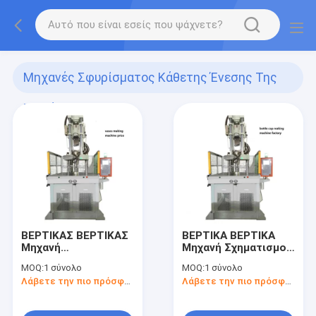
Μηχανές Σφυρίσματος Κάθετης Ένεσης Της
Σειράς Pt-Dm
(10)
ΒΕΡΤΙΚΑΣ ΒΕΡΤΙΚΑΣ
ΒΕΡΤΙΚΑ ΒΕΡΤΙΚΑ
Μηχανή
Μηχανή Σχηματισμού
Σφραγίσματος
με Ένεση Μηχανή
MOQ:
1 σύνολο
MOQ:
1 σύνολο
Μηχανή Κατασκευής
Κατασκευής
Λάβετε την πιο πρόσφατη τιμή
Λάβετε την πιο πρόσφατη τιμή
Βάζων
Καψουλών