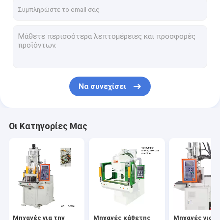
Σχετικά με εμάς
Επισκεψή εργοστασίου
Έλεγχος ποιότητας
Επικοινωνήστε μαζί μας
Να συνεχίσει
Ζητήστε μια προσφορά
Οι Κατηγορίες Μας
Μηχανές για την εμβολιασμό κάθετης μορφής
Μηχανές κάθετης βακελίτιδας
Μηχανές για τοποθέτηση με κάθετη ένεση της σειράς Pt
Μηχανές σφυρίσματος κάθετης ένεσης της σειράς Pt-Dm
Μηχανές για την
Μηχανές κάθετης
Μηχανές για