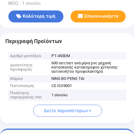
MOQ：1 σύνολο
Καλύτερη τιμή
Επικοινωνήστε
Περιγραφή Προϊόντων
Αριθμό μοντέλου
PT-450DM
600 σετ/σετ ανά μήνα pvc μηχανή
Δυνατότητα
κατασκευής κατακόρυφου χύτευσης
προσφοράς
αυτοκινήτου προφυλακτήρα
Μάρκα
NING BO PENG TAI
Πιστοποίηση
CE ISO9001
Ποσότητα
1 σύνολο
παραγγελίας min
Δείτε περισσότερων