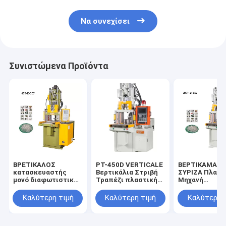
Να συνεχίσει
Συνιστώμενα Προϊόντα
ΒΡΕΤΙΚΑΛΟΣ
PT-450D VERTICALE
ΒΕΡΤΙΚΑΜΑΤΗ
κατασκευαστής
Βερτικάλια Στριβή
ΣΥΡΙΖΑ Πλακέ
μονό διαφωτιστικό
Τραπέζι πλαστικής
Μηχανή
τραπέζι Σιλικόνη
μηχανής ένεσης
Τυποποίησης
συσκευή
Ενέσιμης
Καλύτερη τιμή
Καλύτερη τιμή
Καλύτερη 
κατασκευής θήκης
Τυποποίησης
κινητού τηλεφώνου