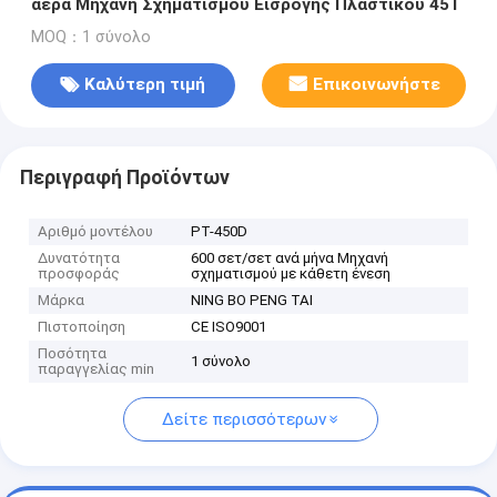
αέρα Μηχανή Σχηματισμού Εισρογής Πλαστικού 45Τ
MOQ：1 σύνολο
Καλύτερη τιμή
Επικοινωνήστε
Περιγραφή Προϊόντων
Αριθμό μοντέλου
PT-450D
Δυνατότητα
600 σετ/σετ ανά μήνα Μηχανή
προσφοράς
σχηματισμού με κάθετη ένεση
Μάρκα
NING BO PENG TAI
Πιστοποίηση
CE ISO9001
Ποσότητα
1 σύνολο
παραγγελίας min
Δείτε περισσότερων