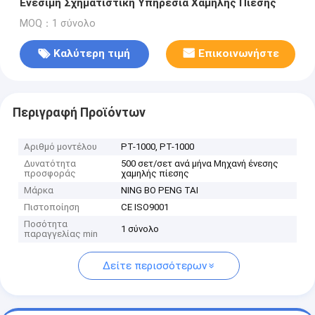
Ενέσιμη Σχηματιστική Υπηρεσία Χαμηλής Πίεσης
MOQ：1 σύνολο
Καλύτερη τιμή
Επικοινωνήστε
Περιγραφή Προϊόντων
Αριθμό μοντέλου
PT-1000, PT-1000
Δυνατότητα
500 σετ/σετ ανά μήνα Μηχανή ένεσης
προσφοράς
χαμηλής πίεσης
Μάρκα
NING BO PENG TAI
Πιστοποίηση
CE ISO9001
Ποσότητα
1 σύνολο
παραγγελίας min
Δείτε περισσότερων