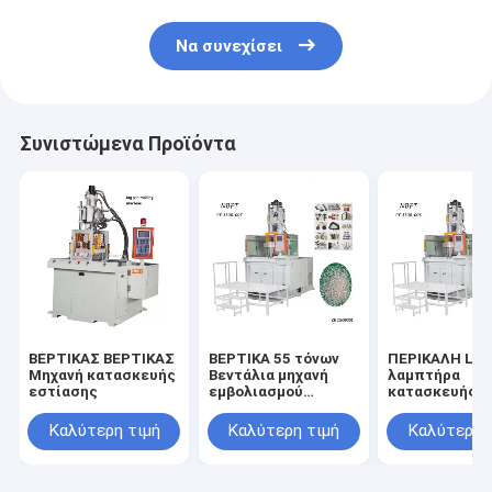
Να συνεχίσει
Συνιστώμενα Προϊόντα
ΒΕΡΤΙΚΑΣ ΒΕΡΤΙΚΑΣ
ΒΕΡΤΙΚΑ 55 τόνων
ΠΕΡΙΚΑΛΗ LE
Μηχανή κατασκευής
Βεντάλια μηχανή
λαμπτήρα
εστίασης
εμβολιασμού
κατασκευής
πλαστικών με
περιστροφικ
περιστρεφόμενο
μηχανή ένεση
Καλύτερη τιμή
Καλύτερη τιμή
Καλύτερη 
τραπέζι