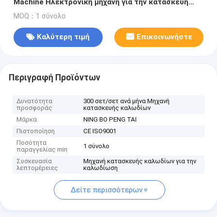
Machine Ηλεκτρονική μηχανή για την κατασκευή
καλωδίων
MOQ：1 σύνολο
Καλύτερη τιμή
Επικοινωνήστε
Περιγραφή Προϊόντων
Δυνατότητα
300 σετ/σετ ανά μήνα Μηχανή
προσφοράς
κατασκευής καλωδίων
Μάρκα
NING BO PENG TAI
Πιστοποίηση
CE ISO9001
Ποσότητα
1 σύνολο
παραγγελίας min
Συσκευασία
Μηχανή κατασκευής καλωδίων για την
λεπτομέρειες
καλωδίωση
Δείτε περισσότερων