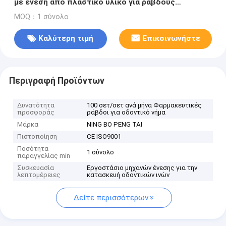
με ένεση από πλαστικό υλικό για ράβδους
οδοντικού νήματος
MOQ：1 σύνολο
Καλύτερη τιμή
Επικοινωνήστε
Περιγραφή Προϊόντων
Δυνατότητα
100 σετ/σετ ανά μήνα Φαρμακευτικές
προσφοράς
ράβδοι για οδοντικό νήμα
Μάρκα
NING BO PENG TAI
Πιστοποίηση
CE ISO9001
Ποσότητα
1 σύνολο
παραγγελίας min
Συσκευασία
Εργοστάσιο μηχανών ένεσης για την
λεπτομέρειες
κατασκευή οδοντικών ινών
Δείτε περισσότερων