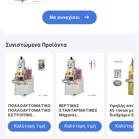
Να συνεχίσει
Συνιστώμενα Προϊόντα
ΠΟΛΛΟΑΥΤΟΜΑΤΙΚΟ
ΒΕΡΤΙΚΑΣ
Υψηλής απόδ
ΠΟΛΛΟΑΥΤΟΜΑΤΙΚΟ
ΣΤΑΝΤΑΡΜΑΤΙΚΕΣ
45 τόνων μονό
ΕΣΤΡΟΠΙΚΟ
Μηχανές
διαδρόμιο Shu
ΤΗΜΑΤΙΚΟ
σφυρίσματος με
Table Vertical
ΤΗΜΑΤΙΚΟ
ένεση από πλαστικό
Injection Mold
Καλύτερη τιμή
Καλύτερη τιμή
Καλύτερη 
ΤΗΜΑΤΙΚΟ
υλικό για ράβδους
Machine
ΤΗΜΑΤΙΚΟ
οδοντικού νήματος
ΤΗΜΑΤΙΚΟ